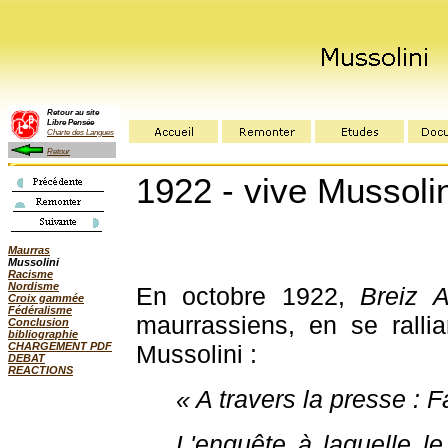
Retour au site
Libre Pensée
Charte des Langues
Retour
1922 - vive Mussolin
Maurras
Mussolini
Racisme
Nordisme
En octobre 1922,
Breiz A
Croix gammée
Fédéralisme
maurrassiens, en se ralli
Conclusion
bibliographie
Mussolini :
CHARGEMENT PDF
DEBAT
REACTIONS
« A travers la presse : F
L'enquête à laquelle le