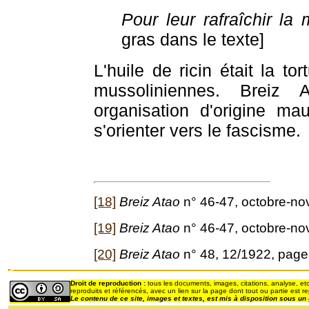
Pour leur rafraîchir 
gras dans le texte]
L'huile de ricin était la t
mussoliniennes. Breiz
organisation d'origine ma
s'orienter vers le fascisme.
[18]
Breiz Atao
n° 46-47, octobre-no
[19]
Breiz Atao
n° 46-47, octobre-no
[20]
Breiz Atao
n° 48, 12/1922, pag
Droit de reproduction :
tous les documents, images, citations, analyse, etc
reproduits et référencés, avec un lien sur la page dont tout ou partie est re
Le contenu de ce site, images et textes,
est mis à disposition sous un