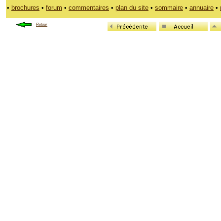
•
brochures
•
forum
•
commentaires
•
plan du site
•
sommaire
•
annuaire
•
Retour