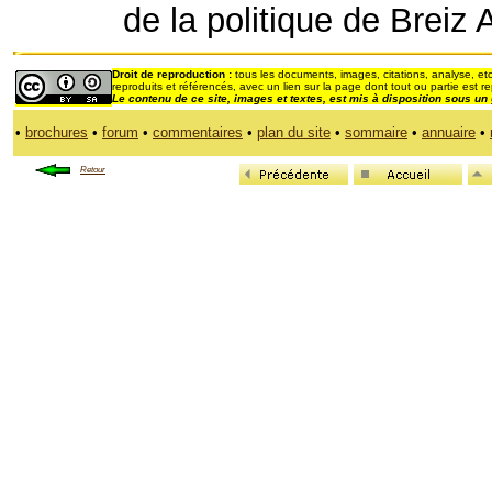
de la politique de Breiz 
Droit de reproduction :
tous les documents, images, citations, analyse, etc
reproduits et référencés, avec un lien sur la page dont tout ou partie est re
Le contenu de ce site, images et textes,
est mis à disposition sous un
•
brochures
•
forum
•
commentaires
•
plan du site
•
sommaire
•
annuaire
•
Retour