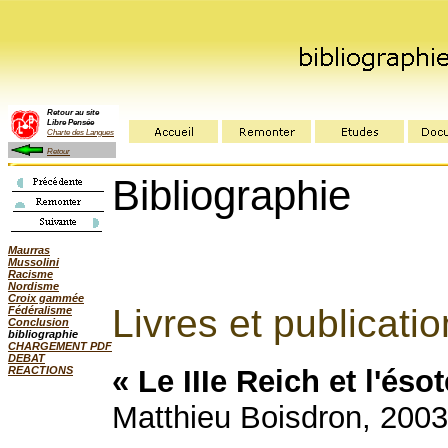
Retour au site
Libre Pensée
Charte des Langues
Retour
Bibliographie
Maurras
Mussolini
Racisme
Nordisme
Croix gammée
Livres et publicati
Fédéralisme
Conclusion
bibliographie
CHARGEMENT PDF
DEBAT
REACTIONS
« Le IIIe Reich
et l'éso
Matthieu Boisdron, 200